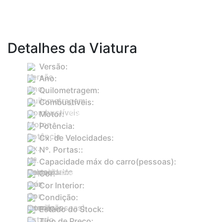
Detalhes da Viatura
Versão:
1.0 Tsi Style
Ano:
2022
Quilometragem:
54821
Combustíveis:
Gasolina
Motor:
999
Potência:
110
Cx. de Velocidades:
Manual
Nº. Portas::
5
Capacidade máx do carro(pessoas):
5
Cor:
Prateado
Cor Interior:
cinzento
Condição:
Usado
Estado do Stock:
Em stock
Tipo de Preço:
Fixo