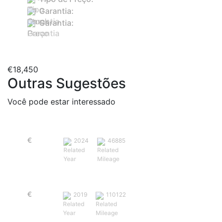
Garantia:
Sim
Garantia:
18 meses
PDF
€
18,450
Outras Sugestões
Você pode estar interessado
Renault Clio 1.0 TCe Evolution
€
16,850
2024
46885
Nissan Micra 1.0 IG-T N-Connecta
€
12,950
2019
110122