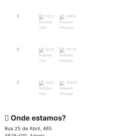
Volkswagen Polo 1.0 TSI Urban
€
16,300
2023
79610
Seat Ibiza 1.0 FR
€
16,800
2023
75115
Seat Arona 1.0 TSI Style
€
15,500
2023
74440
Onde estamos?
Rua 25 de Abril, 465
4825-010, Agrela