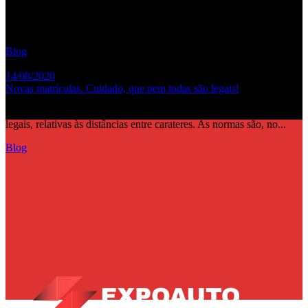
A partir de novembro deste ano passará a haver um controlo sobre a
alteração do números de quilómetros entre inspeções...
Blog
14/08/2020
Novas matrículas. Cuidado, que nem todas são legais!
Nem todas as novas chapas de matrículas cumprem as normas
legais, relativas às distâncias entre carateres. As normas são, no...
Blog