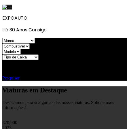
EXPOAUTO
Há 30 Anos Consigo
Anos
Capacidade do Motor
Preço
Pesquisar
Viaturas em Destaque
Destacamos para si algumas das nossas viaturas. Solicite mais
informações!
€
20,900
2023