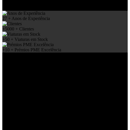
27
+
Anos de Experiência
+5000
+
Clientes
+50
+
Viaturas em Stock
+10
+
Prémios PME Excelência
O que dizem
os nossos Clientes?
Bruno Cláudia
5 Estrelas, profissionalismo e seriedade acima de tudo. Recomendo
vivamente
Fernando Santos
Excelentes profissionais!!! Recomendo este Stand a todos os que
queres comprar um usados como novos. Obrigado!