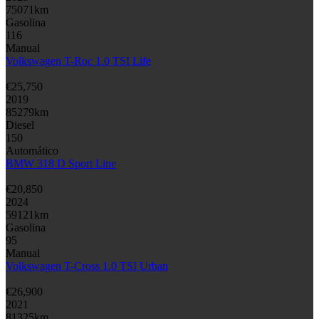
75071
km
Gasolina
116
Manual
Volkswagen T-Roc 1.0 TSI Life
€
25,750
2019
85279
km
Diesel
150
Automático
BMW 318 D Sport Line
€
20,850
2024
59121
km
Gasolina
95
Manual
Volkswagen T-Cross 1.0 TSI Urban
€
26,900
2021
81325
km