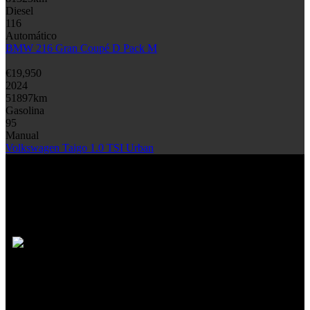
Diesel
116
Automático
BMW 216 Gran Coupé D Pack M
€
19,950
2024
51897
km
Gasolina
95
Manual
Volkswagen Taigo 1.0 TSI Urban
Conheça os nossos
Serviços
Financiamento
Encontramos a melhor solução financeira para si, ajustada às
suas necessidades.