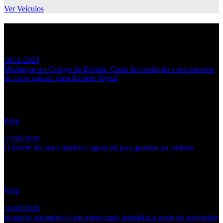
Ver Veículos
Últimas Notícias
16/11/2020
Mudanças no Código da Estrada. Carta de condução e documentos
do carro passam para formato digital
De acordo com o projeto de decreto-lei do Governo, os documentos
habituais, como o registo de propriedade, o certificado do...
Blog
27/08/2020
O livrete do carro mudou e agora dá para guardar na carteira
Uma das grandes novidades deste ano foi o novo formato do
Documento Único Automóvel, agora semelhante ao do Cartão de...
Blog
16/08/2020
Inspeção automóvel com regras mais apertadas a partir de novembro