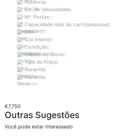
Potência:
114
Cx. de Velocidades:
Manual
Nº. Portas::
5
Capacidade máx do carro(pessoas):
5
Cor:
Preto
Cor Interior:
Cinzento
Condição:
Usado
Estado do Stock:
Em stock
Tipo de Preço:
Fixo
Garantia:
Sim
Garantia:
18 meses
PDF
€
7,750
Outras Sugestões
Você pode estar interessado