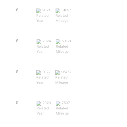
Volkswagen Taigo 1.0 TSI Urban
€
19,950
2024
51897
Volkswagen T-Cross 1.0 TSI Urban
€
20,850
2024
59121
Fiat 500 X 1.0 FireFly Connect
€
14,900
2022
96452
Volkswagen T-Roc 1.0 TSI Life
€
20,900
2023
75071
Peugeot 2008 1.2 PureTech Active