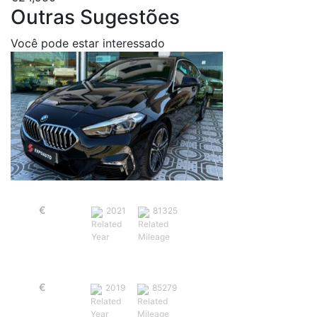
Outras Sugestões
Você pode estar interessado
BMW 216 Gran Coupé D Pack M
€
26,900
2021
81325
BMW 318 D Sport Line
€
25,750
2019
85279