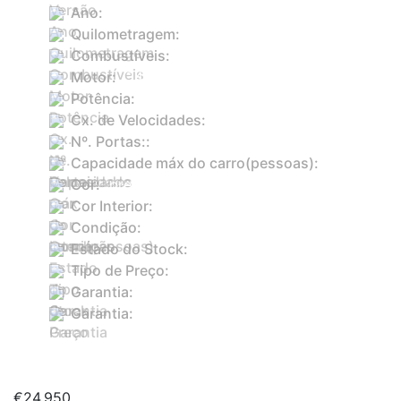
Ano:
2011
Quilometragem:
227529
Combustíveis:
Gasolina
Motor:
3498
Potência:
306
Cx. de Velocidades:
Automático
Nº. Portas::
5
Capacidade máx do carro(pessoas):
5
Cor:
preto
Cor Interior:
bege
Condição:
Usado
Estado do Stock:
Em stock
Tipo de Preço:
Fixo
Garantia:
Sim
Garantia:
18 meses
PDF
€
24,950