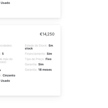
Usado
€
14,250
ocidades:
Estado do Stock:
Em
stock
:
5
Financiamento:
Sim
e máx do
Tipo de Preço:
Fixo
oas):
Garantia:
Sim
Garantia:
18 meses
o
r:
Cinzento
Usado