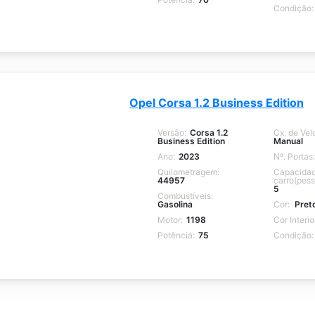
Condição:
Opel Corsa 1.2 Business Edition
Versão:
Corsa 1.2
Cx. de Vel
Business Edition
Manual
Ano:
2023
Nº. Portas:
ido
Quilometragem:
Capacidad
44957
carro(pess
5
Combustíveis:
Gasolina
Cor:
Pret
Motor:
1198
Cor Interio
Potência:
75
Condição: