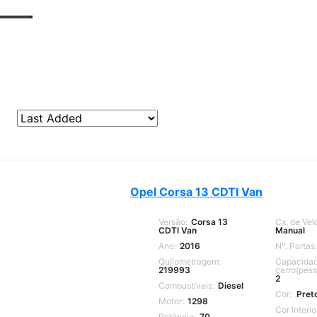
Opel Corsa 13 CDTI Van
Versão:
Corsa 13
Cx. de Vel
CDTI Van
Manual
Ano:
2016
Nº. Portas:
Quilometragem:
Capacidad
219993
carro(pess
2
Combustíveis:
Diesel
Cor:
Pret
Motor:
1298
Cor Interio
Potência:
70