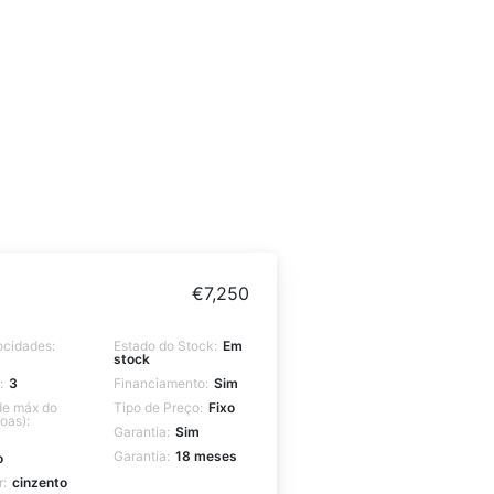
€
7,250
ocidades:
Estado do Stock:
Em
stock
:
3
Financiamento:
Sim
e máx do
Tipo de Preço:
Fixo
oas):
Garantia:
Sim
Garantia:
18 meses
o
r:
cinzento