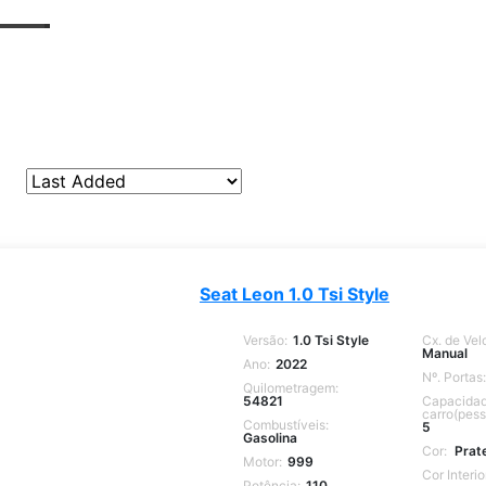
Seat Leon 1.0 Tsi Style
Versão:
1.0 Tsi Style
Cx. de Vel
Manual
Ano:
2022
Nº. Portas:
Quilometragem:
54821
Capacidad
carro(pess
Combustíveis:
5
Gasolina
Cor:
Prat
Motor:
999
Cor Interio
Potência:
110