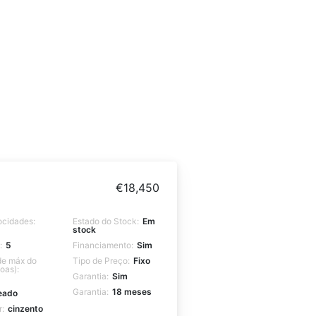
€
18,450
ocidades:
Estado do Stock:
Em
stock
:
5
Financiamento:
Sim
e máx do
Tipo de Preço:
Fixo
oas):
Garantia:
Sim
Garantia:
18 meses
eado
r:
cinzento