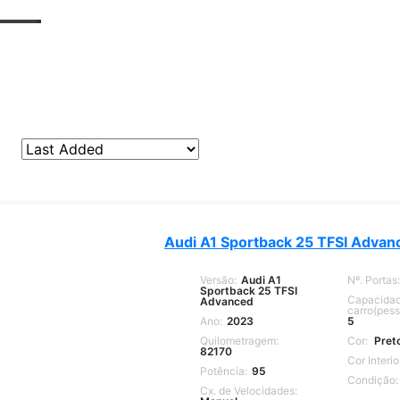
Audi A1 Sportback 25 TFSI Advan
Versão:
Audi A1
Nº. Portas:
Sportback 25 TFSI
Capacidad
Advanced
carro(pess
Ano:
2023
5
Quilometragem:
Cor:
Pret
82170
Cor Interio
Potência:
95
Condição:
Cx. de Velocidades: