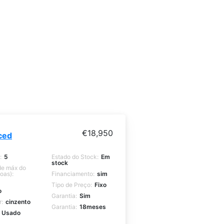
€
18,950
ced
:
5
Estado do Stock:
Em
stock
e máx do
oas):
Financiamento:
sim
Tipo de Preço:
Fixo
o
Garantia:
Sim
r:
cinzento
Garantia:
18meses
Usado